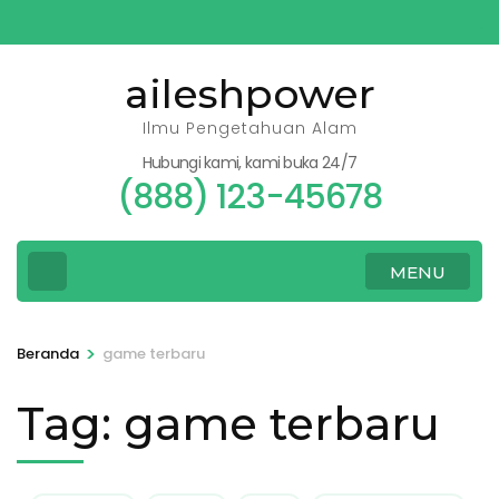
Lompat
ke
konten
aileshpower
(Tekan
Ilmu Pengetahuan Alam
Enter)
Hubungi kami, kami buka 24/7
(888) 123-45678
MENU
>
Beranda
game terbaru
Tag:
game terbaru