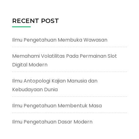
RECENT POST
Ilmu Pengetahuan Membuka Wawasan
Memahami Volatilitas Pada Permainan Slot
Digital Modern
Ilmu Antopologi Kajian Manusia dan
Kebudayaan Dunia
Ilmu Pengetahuan Membentuk Masa
Ilmu Pengetahuan Dasar Modern