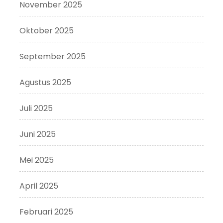
November 2025
Oktober 2025
September 2025
Agustus 2025
Juli 2025
Juni 2025
Mei 2025
April 2025
Februari 2025