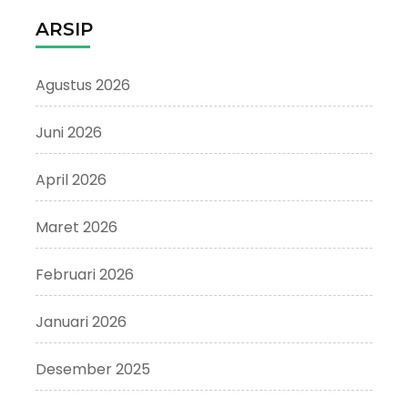
ARSIP
Agustus 2026
Juni 2026
April 2026
Maret 2026
Februari 2026
Januari 2026
Desember 2025