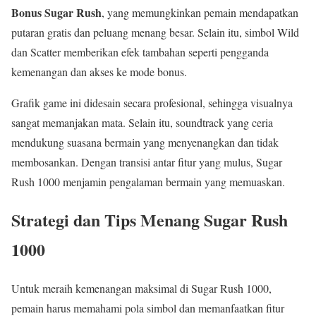
Bonus Sugar Rush
, yang memungkinkan pemain mendapatkan
putaran gratis dan peluang menang besar. Selain itu, simbol Wild
dan Scatter memberikan efek tambahan seperti pengganda
kemenangan dan akses ke mode bonus.
Grafik game ini didesain secara profesional, sehingga visualnya
sangat memanjakan mata. Selain itu, soundtrack yang ceria
mendukung suasana bermain yang menyenangkan dan tidak
membosankan. Dengan transisi antar fitur yang mulus, Sugar
Rush 1000 menjamin pengalaman bermain yang memuaskan.
Strategi dan Tips Menang Sugar Rush
1000
Untuk meraih kemenangan maksimal di Sugar Rush 1000,
pemain harus memahami pola simbol dan memanfaatkan fitur