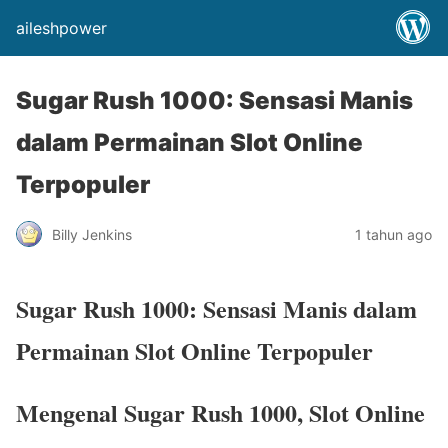
aileshpower
Sugar Rush 1000: Sensasi Manis
dalam Permainan Slot Online
Terpopuler
Billy Jenkins
1 tahun ago
Sugar Rush 1000: Sensasi Manis dalam
Permainan Slot Online Terpopuler
Mengenal Sugar Rush 1000, Slot Online